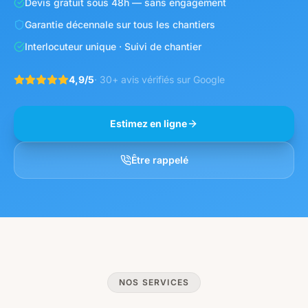
Devis gratuit sous 48h — sans engagement
Garantie décennale sur tous les chantiers
Interlocuteur unique · Suivi de chantier
4,9/5
· 30+ avis vérifiés sur Google
Estimez en ligne
Être rappelé
NOS SERVICES