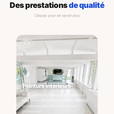
Des prestations
de qualité
Cliquez pour en savoir plus
2
/
6
Préparation des supports
Rebouchage, enduits de lissage, ponçage
et primaires. Une préparation
irréprochable est la clé de finitions
soignées et durables.