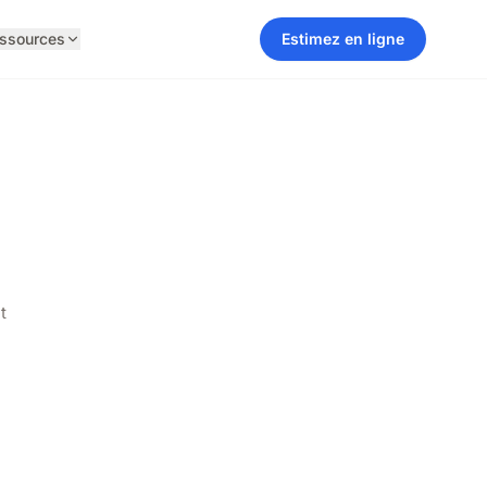
ssources
Estimez en ligne
t