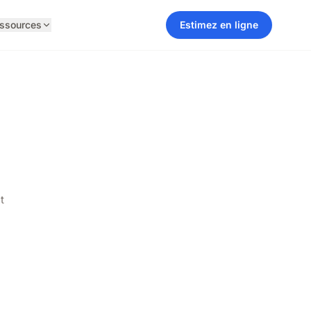
ssources
Estimez en ligne
t