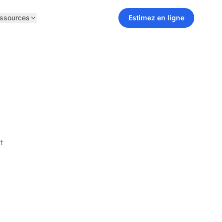
ssources
Estimez en ligne
t