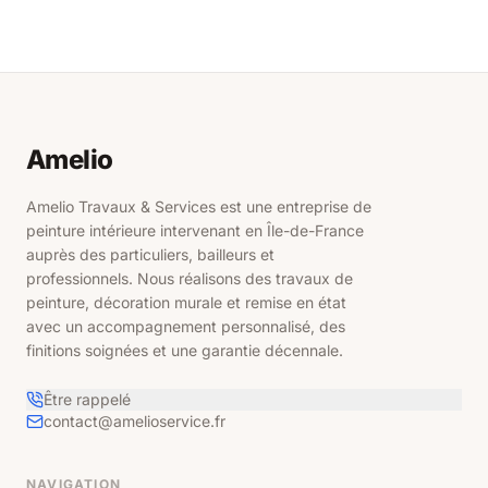
Contact
Ressources
Amelio
Estimez en
ligne
Amelio Travaux & Services est une entreprise de
peinture intérieure intervenant en Île-de-France
auprès des particuliers, bailleurs et
professionnels. Nous réalisons des travaux de
peinture, décoration murale et remise en état
avec un accompagnement personnalisé, des
finitions soignées et une garantie décennale.
Être rappelé
contact@amelioservice.fr
NAVIGATION