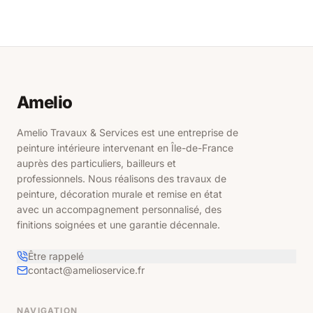
Contact
Ressources
Amelio
Estimez en
ligne
Amelio Travaux & Services est une entreprise de
peinture intérieure intervenant en Île-de-France
auprès des particuliers, bailleurs et
professionnels. Nous réalisons des travaux de
peinture, décoration murale et remise en état
avec un accompagnement personnalisé, des
finitions soignées et une garantie décennale.
Être rappelé
contact@amelioservice.fr
NAVIGATION