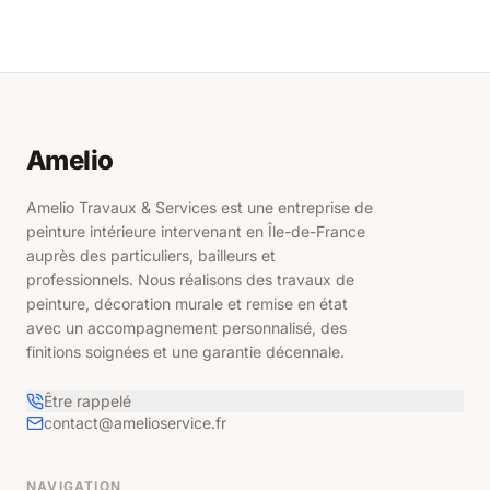
Contact
Ressources
Amelio
Estimez en
ligne
Amelio Travaux & Services est une entreprise de
peinture intérieure intervenant en Île-de-France
auprès des particuliers, bailleurs et
professionnels. Nous réalisons des travaux de
peinture, décoration murale et remise en état
avec un accompagnement personnalisé, des
finitions soignées et une garantie décennale.
Être rappelé
contact@amelioservice.fr
NAVIGATION