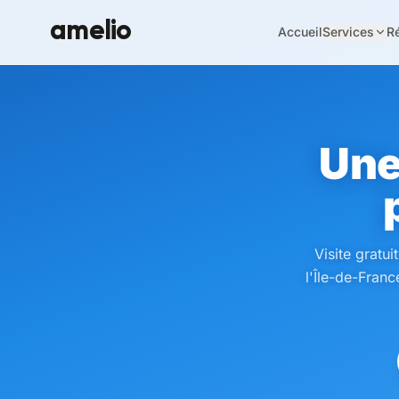
amelio
Accueil
Services
Ré
Une
Visite gratui
l'Île-de-Franc