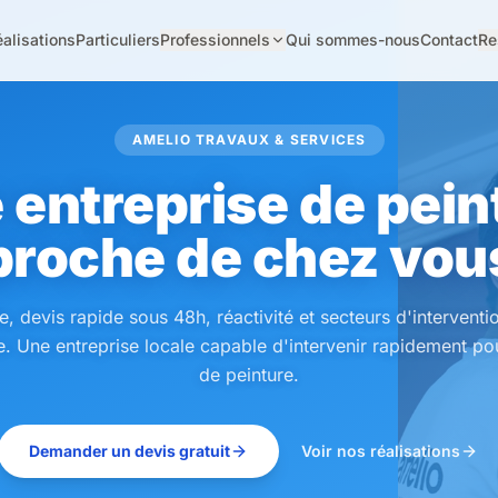
alisations
Particuliers
Professionnels
Qui sommes-nous
Contact
Re
AMELIO TRAVAUX & SERVICES
 entreprise de pein
proche de chez vou
te, devis rapide sous 48h, réactivité et secteurs d'intervent
e. Une entreprise locale capable d'intervenir rapidement po
de peinture.
Demander un devis gratuit
Voir nos réalisations