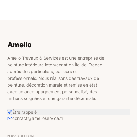
Contact
Ressources
Amelio
Estimez en
ligne
Amelio Travaux & Services est une entreprise de
peinture intérieure intervenant en Île-de-France
auprès des particuliers, bailleurs et
professionnels. Nous réalisons des travaux de
peinture, décoration murale et remise en état
avec un accompagnement personnalisé, des
finitions soignées et une garantie décennale.
Être rappelé
contact@amelioservice.fr
NAVIGATION